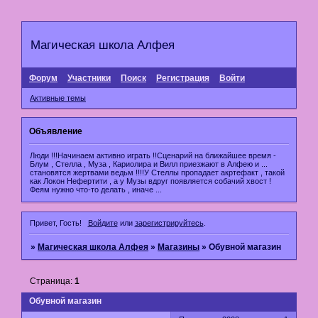
Магическая школа Алфея
Форум
Участники
Поиск
Регистрация
Войти
Активные темы
Объявление
Люди !!!Начинаем активно играть !!Сценарий на ближайшее время -
Блум , Стелла , Муза , Кариолира и Вилл приезжают в Алфею и ...
становятся жертвами ведьм !!!!У Стеллы пропадает акртефакт , такой
как Локон Нефертити , а у Музы вдруг появляется собачий хвост !
Феям нужно что-то делать , иначе ...
Привет, Гость!
Войдите
или
зарегистрируйтесь
.
»
Магическая школа Алфея
»
Магазины
»
Обувной магазин
Страница:
1
Обувной магазин