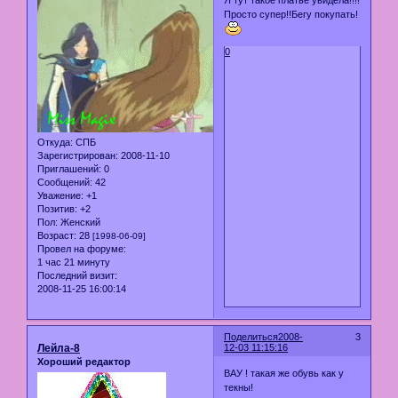
Я тут такое платье увидела!!!!
Просто супер!!Бегу покупать!
0
Откуда:
СПБ
Зарегистрирован
: 2008-11-10
Приглашений:
0
Сообщений:
42
Уважение:
+1
Позитив:
+2
Пол:
Женский
Возраст:
28
[1998-06-09]
Провел на форуме:
1 час 21 минуту
Последний визит:
2008-11-25 16:00:14
Поделиться
2008-
3
Лейла-8
12-03 11:15:16
Хороший редактор
ВАУ ! такая же обувь как у
текны!