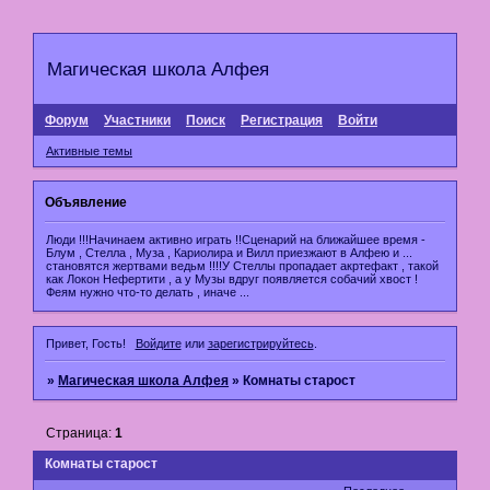
Магическая школа Алфея
Форум
Участники
Поиск
Регистрация
Войти
Активные темы
Объявление
Люди !!!Начинаем активно играть !!Сценарий на ближайшее время -
Блум , Стелла , Муза , Кариолира и Вилл приезжают в Алфею и ...
становятся жертвами ведьм !!!!У Стеллы пропадает акртефакт , такой
как Локон Нефертити , а у Музы вдруг появляется собачий хвост !
Феям нужно что-то делать , иначе ...
Привет, Гость!
Войдите
или
зарегистрируйтесь
.
»
Магическая школа Алфея
»
Комнаты старост
Страница:
1
Комнаты старост