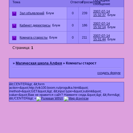
Последнее
Тема
Ответов
Просмотров
сообщение
2007-07-14
Зал объявлений
Блум
0
239
15:32:37
Блум
2007-07-14
Кабинет директрисы
Блум
0
186
15:32:14
Блум
2007-07-14
Комната старосты
Блум
0
211
15:31:44
Блум
Страница:
1
»
Магическая школа Алфея
»
Комнаты старост
создать форум
&lt;CENTER&gt; &lt;form
action=&quot;http://vik100.boom.ru/progulka.html&quot;
method=&quot;GET&quot;&gt; &lt;input type=&quot;submit&quot;
value=&quot;Вам не нравится сайт? Нажмите сюда.&quot;&gt; &lt;/form&gt;
&lt;/CENTER&gt; <